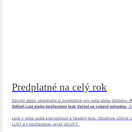
Predplatné na celý rok
Darujte alebo objednajte si predplatné pre seba alebo blízkeho.
P
Odtieň Lust alebo bezfarebný lesk Velvet sa vyberá náhodne.
Zn
Lesk v sebe spája starostlivosť a farebný lesk. Obsahuje účinné
LUST a v bezfarebnej verzií VELVET.