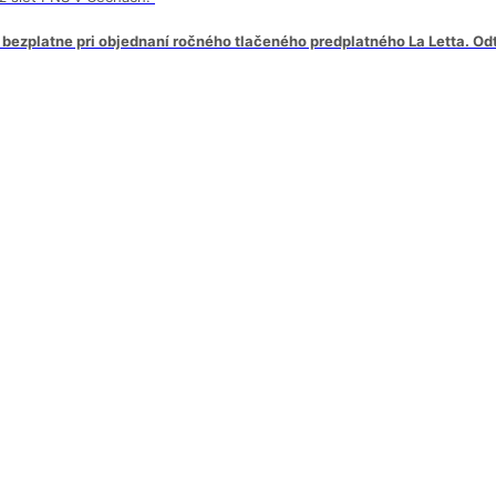
 bezplatne pri objednaní ročného tlačeného predplatného La Letta. Od