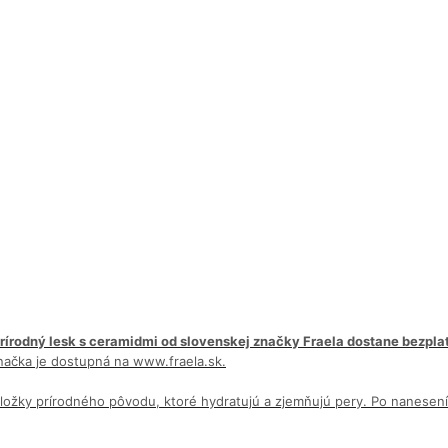
rírodný lesk s ceramidmi od slovenskej značky Fraela dostane bezplat
ačka je dostupná na www.fraela.sk.
 zložky prírodného pôvodu, ktoré hydratujú a zjemňujú pery. Po nanesen