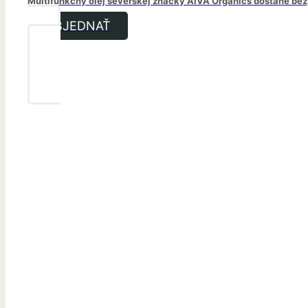
Multifunkčný olej severskej značky AIVA Organics dostane bezp
OBJEDNAŤ