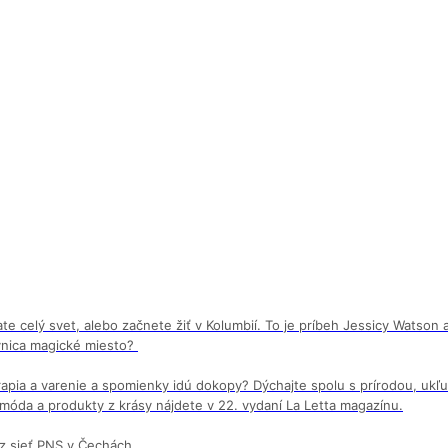
e celý svet, alebo začnete žiť v Kolumbií. To je príbeh Jessicy Watson a
avnica magické miesto?
terapia a varenie a spomienky idú dokopy? Dýchajte spolu s prírodou, uk
 móda a produkty z krásy nájdete v 22. vydaní La Letta magazínu.
z sieť PNS v Čechách.