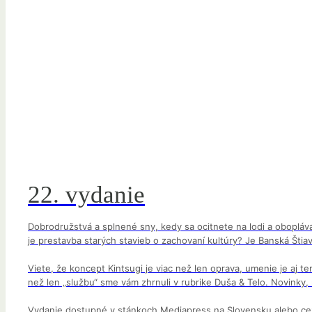
22. vydanie
Dobrodružstvá a splnené sny, kedy sa ocitnete na lodi a oboplávat
je prestavba starých stavieb o zachovaní kultúry? Je Banská Šti
Viete, že koncept Kintsugi je viac než len oprava, umenie je aj 
než len „službu“ sme vám zhrnuli v rubrike Duša & Telo. Novinky,
Vydanie dostupné v stánkoch Mediapress na Slovensku alebo ce