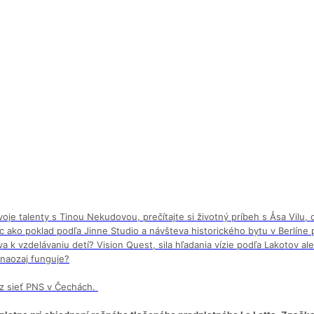
svoje talenty s Tinou Nekudovou, prečítajte si životný príbeh s Åsa Vilu
 ako poklad podľa Jinne Studio a návšteva historického bytu v Berlíne p
íva k vzdelávaniu detí? Vision Quest, sila hľadania vízie podľa Lakotov
 naozaj funguje?
z sieť PNS v Čechách.