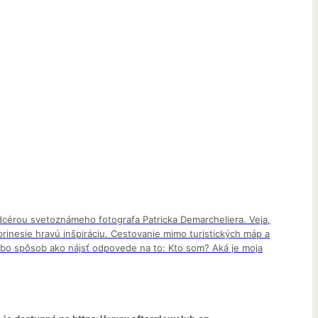
, dcérou svetoznámeho fotografa Patricka Demarcheliera. Veja,
rinesie hravú inšpiráciu. Cestovanie mimo turistických máp a
 alebo spôsob ako nájsť odpovede na to: Kto som? Aká je moja