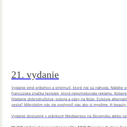
21. vydanie
Vydanie plné príbehov a stretnutí, ktoré nie sú náhoda. Nájdite 
francúzska značka tenisiek, ktorá nepotrebovala reklamu. Koberec
hľadanie dobrodružstva, pokoja a oázy na Ibize. Existuje alternat
cesta? Mikrobióm nás vie ovplyvniť viac ako si myslíme. K-beauty
Vydanie dostupné v stánkoch Mediapress na Slovensku alebo ce