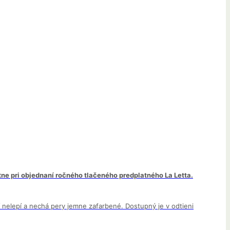
ne pri objednaní ročného tlačeného predplatného La Letta.
í nelepí a nechá pery jemne zafarbené. Dostupný je v odtieni